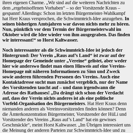
ihren eigenen Charme. „Wir sind auf die weiteren Nachrichten zu
dem „ergebnisoffenen Vorhaben“ – so der Vorsitzende Kraus –
gespannt! Allerdings: Schon im letzten Bürgermeister-Wahlkampf
hat Herr Kraus versprochen, die Schwimmteich-Idee anzugehen.
In
seinen bisherigen Amtsjahren war davon nichts mehr zu hören.
Nun, pünktlich vor dem Termin der Bürgermeisterwahl im
Oktober wird die Idee wieder von ihm ausgegraben. Das finden
wir interessant!“ so Horst Kaltwasser.
Noch interessanter als die Schwimmteich-Idee ist jedoch der
Hintergrund: Der Verein „Raus auf’s Land“ ist zwar auf der
Homepage der Gemeinde unter „Vereine“ gelistet, aber weder
hier wie anderswo findet man einen Hinweis auf eine Vereins-
Homepage mit näheren Informationen zu Sinn und Zweck
sowie anderen führenden Personen des Vereins. Auch eine
Kontaktadresse sucht man zunächst vergeblich, nur der Name
des Vorsitzenden taucht auf – und dann irgendwann die
Adresse des Rathauses! „Da drängt sich schon der Verdacht
auf, dass der Verein nichts anderes ist als eine politische
Vorfeld-Organisation des Bürgermeisters
. Hat Herr Kraus denn
niemanden anderen als Vereinsvorsitzenden finden können? Denn
die Ämterkonzentration Bürgermeister, Vorsitzender der HüLi und
Vorsitzender des Vereins „Raus auf’s Land“ hat ein gewisses
Geschmäckle“, meint Horst Kaltwasser. „Im Übrigen interessiert uns
die Meinung der anderen Parteien zur Schwimmteich-Idee und zu