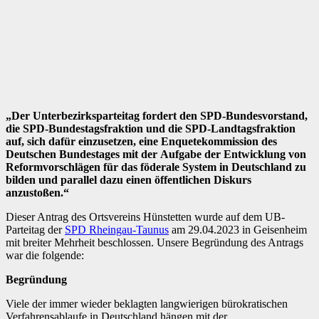
„Der
Unterbezirksparteitag
fordert
den
SPD-
Bundesvorstand,
die
SPD-
Bundestagsfraktion
und
die
SPD-Landtagsfraktion
auf,
sich
dafür
einzusetzen, eine Enquetekommission des
Deutschen Bundestages
mit
der
Aufgabe
der
Entwicklung
von
Reformvorschlägen
für
das
föderale System in Deutschland zu
bilden und parallel dazu einen
öffentlichen Diskurs
anzustoßen.“
Dieser Antrag des Ortsvereins Hünstetten wurde auf dem UB-
Parteitag der
SPD Rheingau-Taunus
am 29.04.2023 in Geisenheim
mit breiter Mehrheit beschlossen. Unsere Begründung des Antrags
war die folgende:
Begründung
Viele der immer wieder beklagten langwierigen bürokratischen
Verfahrensablaufe in Deutschland hängen mit der