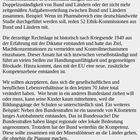
Doppelzuständigkeit von Bund und Ländern oder der nicht mehr
zeitgemäßen Aufgabenverteilung zwischen Bund und Ländern
zusammen. Beispiel: Wenn im Pharmabereich eine deutschlandweite
Studie durchgeführt werden soll, reden 52 Ethik-Kommissionen aus
Bund und Ländern mit.
Die derzeitige Rechtslage ist historisch nach Kriegsende 1949 aus
der Erfahrung mit der Diktatur entstanden und hatte das Ziel,
Machtkonzentrationen zu vermeiden und Kontrollmechanismen
einzubauen. Dieser Ansatz hat sich inzwischen verselbstständigt und
führt an vielen Stellen zur Handlungsunfähigkeit und gegenseitigen
Blockade. Hinzu kommt, dass mit der EU eine neue, zusätzliche
Kompetenzebene entstanden ist.
Wir sollten akzeptieren, dass sich die gesellschaftlichen und
beruflichen Lebensverhältnisse in den letzten 70 Jahre total
verändert haben. Wer heute in ein anderes Bundesland ziehen will
oder muss, kann seine Kinder kaum mitnehmen, weil die
Bildungsgänge der Schulen so unterschiedlich sind. Ein weiteres
Beispiel: Neben den Bundesstraßen ist ein tausende von Kilometern
langes Autobahnnetz entstanden. Das ist Bundessache! Die
Bundesstraßen haben längst regionale oder lokale Bedeutung
angenommen. Trotzdem hat der Bund weiterhin die Kompetenz.
Diese sollte zusammen mit der Mineralölsteuer an die Länder gehen,
die ohnehin die Planung machen.