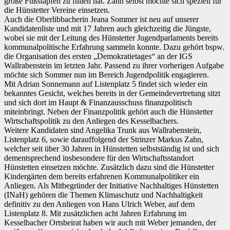
große Fußstapfen zu füllen hat. Zahn selbst möchte sich speziell für
die Hünstetter Vereine einsetzen.
Auch die Oberlibbacherin Jeana Sommer ist neu auf unserer
Kandidatenliste und mit 17 Jahren auch gleichzeitig die Jüngste,
wobei sie mit der Leitung des Hünstetter Jugendparlaments bereits
kommunalpolitische Erfahrung sammeln konnte. Dazu gehört bspw.
die Organisation des ersten „Demokratietages“ an der IGS
Wallrabenstein im letzten Jahr. Passend zu ihrer vorherigen Aufgabe
möchte sich Sommer nun im Bereich Jugendpolitik engagieren.
Mit Adrian Sonnemann auf Listenplatz 5 findet sich wieder ein
bekanntes Gesicht, welches bereits in der Gemeindevertretung sitzt
und sich dort im Haupt & Finanzausschuss finanzpolitisch
miteinbringt. Neben der Finanzpolitik gehört auch die Hünstetter
Wirtschaftspolitik zu den Anliegen des Kesselbachers.
Weitere Kandidaten sind Angelika Trunk aus Wallrabenstein,
Listenplatz 6, sowie darauffolgend der Strinzer Markus Zahn,
welcher seit über 30 Jahren in Hünstetten selbstständig ist und sich
dementsprechend insbesondere für den Wirtschaftsstandort
Hünstetten einsetzen möchte. Zusätzlich dazu sind die Hünstetter
Kindergärten dem bereits erfahrenen Kommunalpolitiker ein
Anliegen. Als Mitbegründer der Initiative Nachhaltiges Hünstetten
(INaH) gehören die Themen Klimaschutz und Nachhaltigkeit
definitiv zu den Anliegen von Hans Ulrich Weber, auf dem
Listenplatz 8. Mit zusätzlichen acht Jahren Erfahrung im
Kesselbacher Ortsbeirat haben wir auch mit Weber jemanden, der