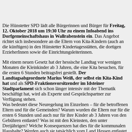
Die Hünstetter SPD lädt alle Bürgerinnen und Bürger für
Freitag,
12. Oktober 2018 um 19:30 Uhr zu einem Infoabend ins
Dorfgemeinschaftshaus in Wallrabenstein ein
. Das Angebot
richtet sich insbesondere an die Eltern von Kita-Kindern (auch an
die künftigen) in den Hünstetter Kindertagesstätten, die dortigen
ErzieherInnen sowie die Einrichtungsleiterinnen.
Mit einem neuen Gesetz hat der hessische Landtag vor wenigen
Monaten die Kleinkinder ab 3 Jahren, die eine Kita besuchen, für
die ersten 6 Stunden beitragsfrei gestellt.
Der
Landtagsabgeordnete Marius Weiß, der selbst ein Kita-Kind
hat
und als
SPD-Fraktionsvorsitzender im Idsteiner
Stadtparlament
sich schon länger intensiv mit der Thematik
beschäftigt hat, wird als Experte und Gesprächspartner zur
Verfügung stehen.
Was bedeutet diese Neuregelung im Einzelnen – für die betroffenen
Eltern und für die Gemeinden? Warum wurden die Eltern nur für die
ersten 6 Stunden und auch nur für ihre Kinder ab 3 Jahren von den
Gebühren entlastet? Was ist mit den Kleinsten, den unter
Dreijährigen? Welche Konsequenzen hat dies für die kommunalen
Haushalte? Werden auch sie tatsächlich vom Land Hessen entlastet