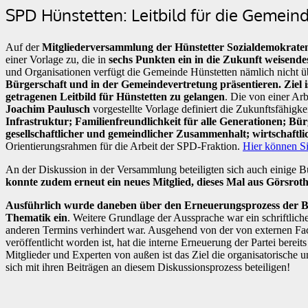
SPD Hünstetten: Leitbild für die Gemein
Auf der
Mitgliederversammlung der Hünstetter Sozialdemokraten
einer Vorlage zu, die in
sechs Punkten ein in die Zukunft weisende
und Organisationen verfügt die Gemeinde Hünstetten nämlich nicht üb
Bürgerschaft und in der Gemeindevertretung präsentieren. Ziel is
getragenen Leitbild für Hünstetten zu gelangen
. Die von einer Ar
Joachim Paulusch
vorgestellte Vorlage definiert die Zukunftsfähigk
Infrastruktur; Familienfreundlichkeit für alle Generationen; Bürg
gesellschaftlicher und gemeindlicher Zusammenhalt; wirtschaftli
Orientierungsrahmen für die Arbeit der SPD-Fraktion.
Hier können Si
An der Diskussion in der Versammlung beteiligten sich auch einige B
konnte zudem erneut ein neues Mitglied, dieses Mal aus Görsro
Ausführlich wurde daneben über den Erneuerungsprozess der Bu
Thematik ein
. Weitere Grundlage der Aussprache war ein schriftlich
anderen Termins verhindert war. Ausgehend von der von externen Fac
veröffentlicht worden ist, hat die interne Erneuerung der Partei bere
Mitglieder und Experten von außen ist das Ziel die organisatorische
sich mit ihren Beiträgen an diesem Diskussionsprozess beteiligen!