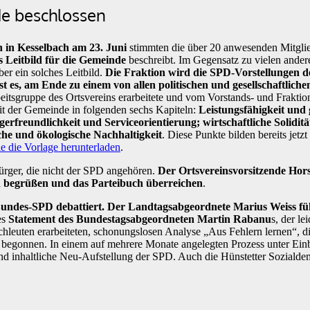
de beschlossen
 in Kesselbach am 23. Juni
stimmten die über 20 anwesenden Mitglie
s Leitbild für die Gemeinde
beschreibt. Im Gegensatz zu vielen and
er ein solches Leitbild.
Die Fraktion wird die SPD-Vorstellungen 
t es, am Ende zu einem von allen politischen und gesellschaftliche
beitsgruppe des Ortsvereins erarbeitete und vom Vorstands- und Frakti
eit der Gemeinde in folgenden sechs Kapiteln:
Leistungsfähigkeit und 
erfreundlichkeit und Serviceorientierung; wirtschaftliche Soliditä
che und ökologische Nachhaltigkeit
. Diese Punkte bilden bereits jetzt
e die Vorlage herunterladen
.
ürger, die nicht der SPD angehören.
Der Ortsvereinsvorsitzende Hor
th begrüßen und das Parteibuch überreichen
.
ndes-SPD debattiert. Der Landtagsabgeordnete Marius Weiss füh
es
Statement des Bundestagsabgeordneten Martin Rabanu
s, der le
hleuten erarbeiteten, schonungslosen Analyse „Aus Fehlern lernen“, d
its begonnen. In einem auf mehrere Monate angelegten Prozess unter Ein
 und inhaltliche Neu-Aufstellung der SPD. Auch die Hünstetter Soziald