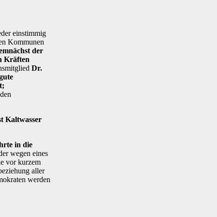
der einstimmig
eren Kommunen
demnächst der
n Kräften
onsmitglied
Dr.
gute
t;
 den
st Kaltwasser
rte in die
ider wegen eines
ie vor kurzem
beziehung aller
emokraten werden