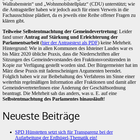
Wallrabenstein“ und „Wohnmobilstellplatz“ (CDU) unterstützt; wie
die Antragsteller haben wir jedoch auch für einen Verweis in die
Fachausschüsse plädiert, da es jeweils eine Reihe offener Fragen zu
klären gibt.
Teilweise Selbstentmachtung der Gemeindevertretung
: Leider
fand unser
Antrag auf Stärkung und Erleichterung der
Parlamentsarbeit
(
hier der Antragstext als PDF
) keine Mehrheit.
Hintergrund: Wie in allen Kommunen des Idsteiner Landes war es
bis März 2020 übliche Praxis, dass die Niederschriften aller
Sitzungen des Gemeindevorstandes den Fraktionsvorsitzenden in
Kopie zur Verfügung gestellt worden sind. Der Bürgermeister hat im
März diese Praxis mit fadenscheinigen Argumenten beendet.
Folglich haben wir zur Beibehaltung des Verfahrens im Sinne einer
weiterhin regelmäßigen Information aller Fraktionen und damit aller
GemeindevertreterInnen eine Änderung der Geschäftsordnung
beantragt. Die Mehrheit sah das anders, was u. E. auf eine
Selbstentmachtung des Parlamentes hinausläuft
!
Neueste Beiträge
SPD Hünstetten setzt sich für Transparenz bei der
Aufarbeitung der Erdhügel-Thematik ein!